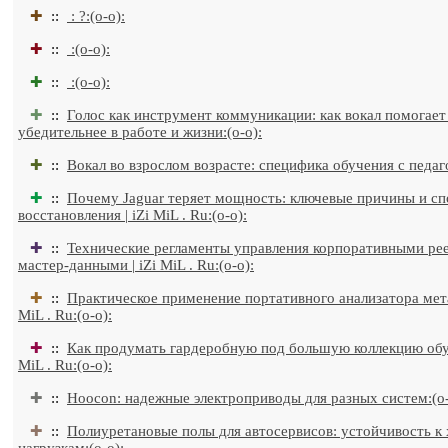
✚
::
: ?:(o-o):
✚
::
:(o-o):
✚
::
:(o-o):
✚
::
Голос как инструмент коммуникации: как вокал помогает
убедительнее в работе и жизни:(o-o):
✚
::
Вокал во взрослом возрасте: специфика обучения с педаго
✚
::
Почему Jaguar теряет мощность: ключевые причины и с
восстановления | iZi MiL . Ru:(o-o):
✚
::
Технические регламенты управления корпоративными ре
мастер-данными | iZi MiL . Ru:(o-o):
✚
::
Практическое применение портативного анализатора метал
MiL . Ru:(o-o):
✚
::
Как продумать гардеробную под большую коллекцию обув
MiL . Ru:(o-o):
✚
::
Hoocon: надежные электроприводы для разных систем:(o-
✚
::
Полиуретановые полы для автосервисов: устойчивость к