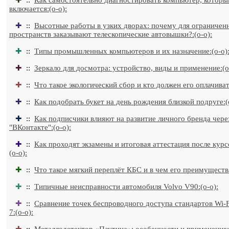
✚
::
Как самостоятельно диагностировать компьютер, которы
включается:(o-o):
✚
::
Высотные работы в узких дворах: почему для ограничен
пространств заказывают телескопические автовышки?:(o-o):
✚
::
Типы промышленных компьютеров и их назначение:(o-o)
✚
::
Зеркало для досмотра: устройство, виды и применение:(o
✚
::
Что такое экологический сбор и кто должен его оплачивать
✚
::
Как подобрать букет на день рождения близкой подруге:(
✚
::
Как подписчики влияют на развитие личного бренда чере
"ВКонтакте":(o-o):
✚
::
Как проходят экзамены и итоговая аттестация после курсо
(o-o):
✚
::
Что такое мягкий переплёт КБС и в чем его преимущества
✚
::
Типичные неисправности автомобиля Volvo V90:(o-o):
✚
::
Сравнение точек беспроводного доступа стандартов Wi-Fi
7:(o-o):