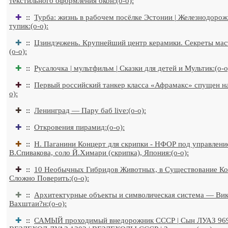
текстильного оформления окон:(o-o):
✚
::
Турба: жизнь в рабочем посёлке Эстонии | Железнодоро
тупик:(o-o):
✚
::
Цзиндэчжень. Крупнейший центр керамики. Секреты маст
(o-o):
✚
::
Русалочка | мультфильм | Сказки для детей и Мультик:(o-o
✚
::
Первый российский танкер класса «Афрамакс» спущен на
o):
✚
::
Ленинград — Пару баб live:(o-o):
✚
::
Откровения пирамид:(o-o):
✚
::
Н. Паганини Концерт для скрипки - НФОР под управлен
В.Спивакова, соло Й.Химари (скрипка), Япония:(o-o):
✚
::
10 Необычных Гибридов Животных, в Существование К
Сложно Поверить:(o-o):
✚
::
Архитектурные объекты и символическая система — Ви
Вахштаи?н:(o-o):
✚
::
САМЫЙ проходимый внедорожник СССР | Сын ЛУАЗ 96