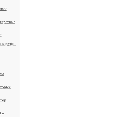
жный
ерства.:
):
 воду:(o-
ием
оторых
ктор
9 –