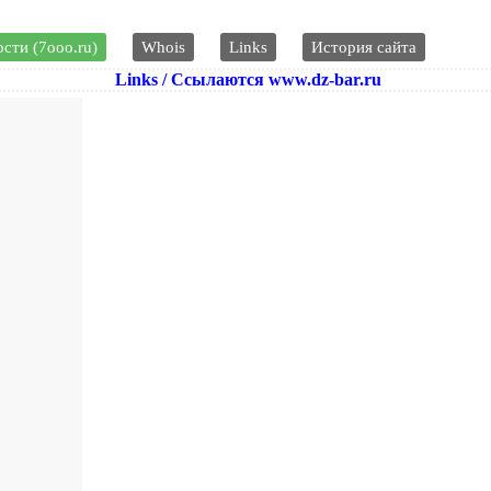
сти (7ooo.ru)
Whois
Links
История сайта
Links / Ссылаются www.dz-bar.ru