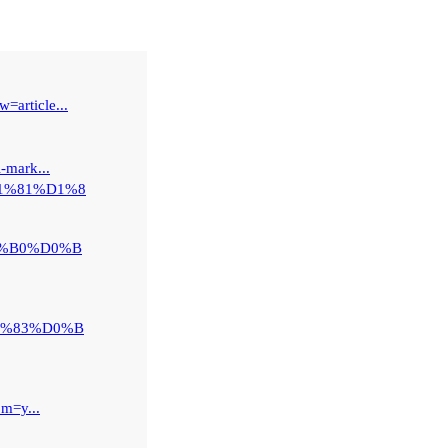
=article...
i-mark...
%D1%81%D1%8
%D0%B0%D0%B
%D1%83%D0%B
om=y...