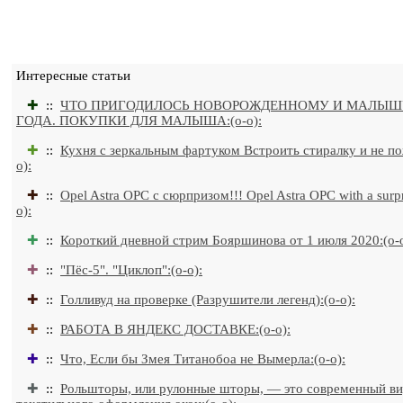
Интересные статьи
✚
::
ЧТО ПРИГОДИЛОСЬ НОВОРОЖДЕННОМУ И МАЛЫШ
ГОДА. ПОКУПКИ ДЛЯ МАЛЫША:(o-o):
✚
::
Кухня с зеркальным фартуком Встроить стиралку и не по
o):
✚
::
Opel Astra OPC с сюрпризом!!! Opel Astra OPC with a surpri
o):
✚
::
Короткий дневной стрим Бояршинова от 1 июля 2020:(o-o
✚
::
"Пёс-5". "Циклоп":(o-o):
✚
::
Голливуд на проверке (Разрушители легенд):(o-o):
✚
::
РАБОТА В ЯНДЕКС ДОСТАВКЕ:(o-o):
✚
::
Что, Если бы Змея Титанобоа не Вымерла:(o-o):
✚
::
Рольшторы, или рулонные шторы, — это современный в