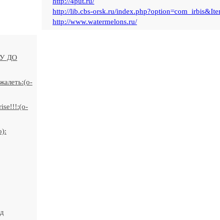
http://4put.ru/
http://lib.cbs-orsk.ru/index.php?option=com_irbis&It
http://www.watermelons.ru/
У ДО
жалеть:(o-
se!!!:(o-
):
ид