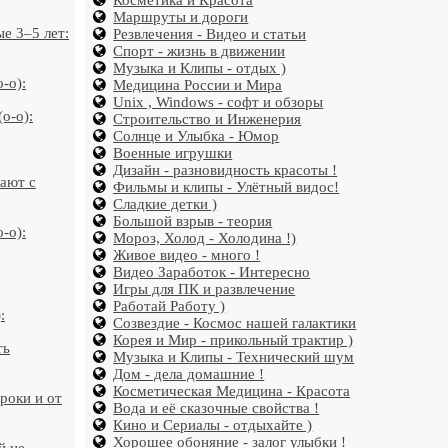
Косметика и Красота
Маршруты и дороги
е 3–5 лет:
Резвлечения - Видео и статьи
Спорт - жизнь в движении
Музыка и Клипы - отдых )
-o):
Медицина России и Мира
Unix , Windows - софт и обзоры
o-o):
Строительство и Инженерия
Солнце и Улыбка - Юмор
Военные игрушки
Дизайн - разновидность красоты !
ают с
Фильмы и клипы - Улётный видос!
Сладкие детки )
Большой взрыв - теория
-o):
Мороз, Холод - Холодина !)
Живое видео - много !
Видео Заработок - Интересно
Игры для ПК и развлечение
Работай Работу )
:
Созвездие - Космос нашей галактики
Корея и Мир - прикольный трактир )
ть
Музыка и Клипы - Технический шум
Дом - дела домашние !
Косметическая Медицина - Красота
роки и от
Вода и её сказочные свойства !
Кино и Сериалы - отдыхайте )
Хорошее обоняние - залог улыбки !