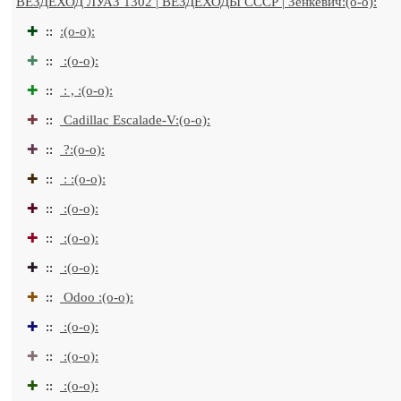
ВЕЗДЕХОД ЛУАЗ 1302 | ВЕЗДЕХОДЫ СССР | Зенкевич:(o-o):
✚
::
:(o-o):
✚
::
:(o-o):
✚
::
: , :(o-o):
✚
::
Cadillac Escalade-V:(o-o):
✚
::
?:(o-o):
✚
::
: :(o-o):
✚
::
:(o-o):
✚
::
:(o-o):
✚
::
:(o-o):
✚
::
Odoo :(o-o):
✚
::
:(o-o):
✚
::
:(o-o):
✚
::
:(o-o):