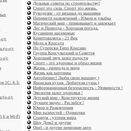
й не
Дельные советы по строительству!
Спорт это сила. Спорт это жизнь.
Рукоделие - от вязанья до вышивки
ных
Периметр развлечений - Юмор и улыбка
Магический мир - приковывает и завлекает
Лес и Природа - Хорошая погода.
:
Кусающие насекомые
Криптовалюта - 21 Век
-o):
Мода и Красота
По Суперски Типо Красиво
:(o-o):
Группа Консультаций и Советов
Хороший звук залог радости
o-o):
Спорт - это здоровье и образ жизни
з
Жизнь - природа и люди
Жизнь как картинка
Автобизнес! Люби свою машину )
в 1С: 8.3:
Японская кухня. Любители суши )
Информационная безопасность - Уязвимости !
Экология залог здоровья !
:(o-o):
Детский мир - Конструктор жизни
Лучшее видео - Раслабся !
Юмор и Развлечения
Мир разностей - Одиночки
 6 и Wi-Fi
Социум - утопия мира
Шоу Дом2 и другие
Opel - и другие немецкие авто