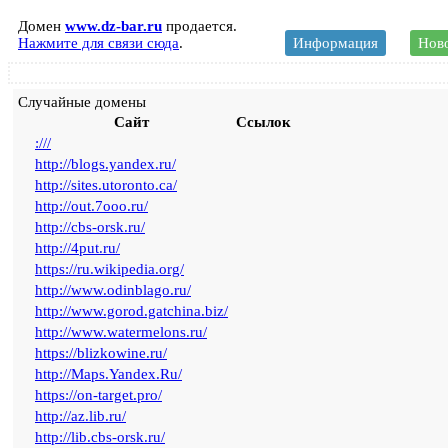
Домен
www.dz-bar.ru
продается.
Нажмите для связи сюда
.
Информация
Ново
Случайные домены
Сайт
Ссылок
:///
http://blogs.yandex.ru/
http://sites.utoronto.ca/
http://out.7ooo.ru/
http://cbs-orsk.ru/
http://4put.ru/
https://ru.wikipedia.org/
http://www.odinblago.ru/
http://www.gorod.gatchina.biz/
http://www.watermelons.ru/
https://blizkowine.ru/
http://Maps.Yandex.Ru/
https://on-target.pro/
http://az.lib.ru/
http://lib.cbs-orsk.ru/