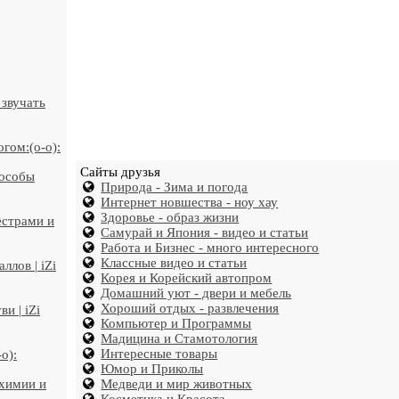
 звучать
гом:(o-o):
Сайты друзья
пособы
Природа - Зима и погода
Интернет новшества - ноу хау
Здоровье - образ жизни
естрами и
Самурай и Япония - видео и статьи
Работа и Бизнес - много интересного
Классные видео и статьи
лов | iZi
Корея и Корейский автопром
Домашний уют - двери и мебель
Хороший отдых - развлечения
и | iZi
Компьютер и Программы
Мадицина и Стамотология
Интересные товары
o):
Юмор и Приколы
 химии и
Медведи и мир животных