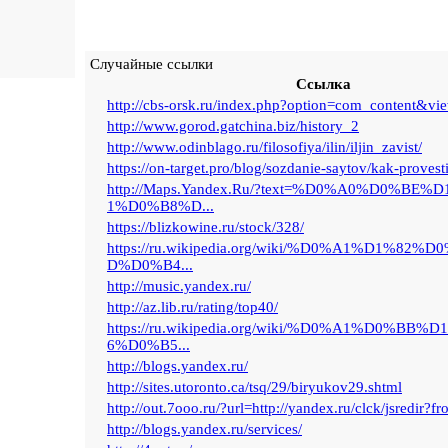
Случайные ссылки
Ссылка
http://cbs-orsk.ru/index.php?option=com_content&view
http://www.gorod.gatchina.biz/history_2
http://www.odinblago.ru/filosofiya/ilin/iljin_zavist/
https://on-target.pro/blog/sozdanie-saytov/kak-provest
http://Maps.Yandex.Ru/?text=%D0%A0%D0%BE
1%D0%B8%D...
https://blizkowine.ru/stock/328/
https://ru.wikipedia.org/wiki/%D0%A1%D1%82
D%D0%B4...
http://music.yandex.ru/
http://az.lib.ru/rating/top40/
https://ru.wikipedia.org/wiki/%D0%A1%D0%BB
6%D0%B5...
http://blogs.yandex.ru/
http://sites.utoronto.ca/tsq/29/biryukov29.shtml
http://out.7ooo.ru/?url=http://yandex.ru/clck/jsredir?fr
http://blogs.yandex.ru/services/