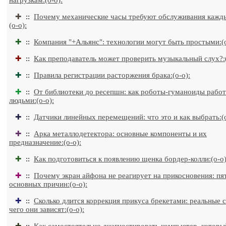
нагрузкам:(o-o):
✚
::
Почему механические часы требуют обслуживания кажды
(o-o):
✚
::
Компания "+Альянс": технологии могут быть простыми:(o
✚
::
Как преподаватель может проверить музыкальный слух?:(
✚
::
Правила регистрации расторжения брака:(o-o):
✚
::
От библиотеки до ресепшн: как роботы-гуманоиды работ
людьми:(o-o):
✚
::
Датчики линейных перемещений: что это и как выбрать:(o
✚
::
Арка металлодетектора: основные компоненты и их
предназначение:(o-o):
✚
::
Как подготовиться к появлению щенка бордер-колли:(o-o)
✚
::
Почему экран айфона не реагирует на прикосновения: пя
основных причин:(o-o):
✚
::
Сколько длится коррекция прикуса брекетами: реальные с
чего они зависят:(o-o):